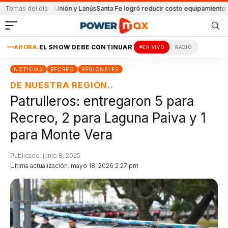
tido de Unión y Lanús
Temas del día
Santa Fe logró reducir costo equipamiento Surameric
AHORA:
EL SHOW DEBE CONTINUAR
EN VIVO
RADIO
NOTICIAS
RECREO
REGIONALES
DE NUESTRA REGIÓN..
Patrulleros: entregaron 5 para
Recreo, 2 para Laguna Paiva y 1
para Monte Vera
Publicado: junio 8, 2025
Última actualización: mayo 18, 2026 2:27 pm