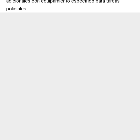
adicionales con equipamiento específico para tareas
policiales.