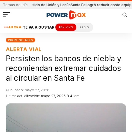
 en el partido de Unión y Lanús
Temas del día
Santa Fe logró reducir costo equipamiento
AHORA:
TE VA A GUSTAR
EN VIVO
RADIO
PROVINCIALES
ALERTA VIAL
Persisten los bancos de niebla y
recomiendan extremar cuidados
al circular en Santa Fe
Publicado: mayo 27, 2026
Última actualización: mayo 27, 2026 8:41 am