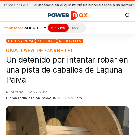
cidental el incendio en el que murió un niño
Temas del día
Balearon a un hombre en un confl
AHORA:
RADIO CITY
EN VIVO
RADIO
LAGUNA PAIVA
NOTICIAS
REGIONALES
UNA TAPA DE CARRETEL
Un detenido por intentar robar en
una pista de caballos de Laguna
Paiva
Publicado: julio 22, 2025
Última actualización: mayo 18, 2026 2:25 pm