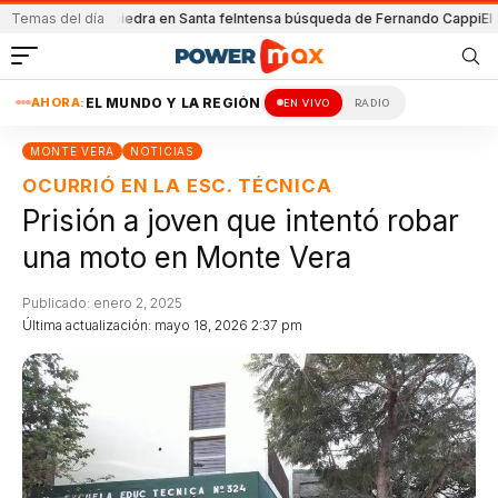
da con una piedra en Santa fe
Temas del día
Intensa búsqueda de Fernando Cappi
El Sena
AHORA:
EL MUNDO Y LA REGIÓN
EN VIVO
RADIO
MONTE VERA
NOTICIAS
OCURRIÓ EN LA ESC. TÉCNICA
Prisión a joven que intentó robar
una moto en Monte Vera
Publicado: enero 2, 2025
Última actualización: mayo 18, 2026 2:37 pm