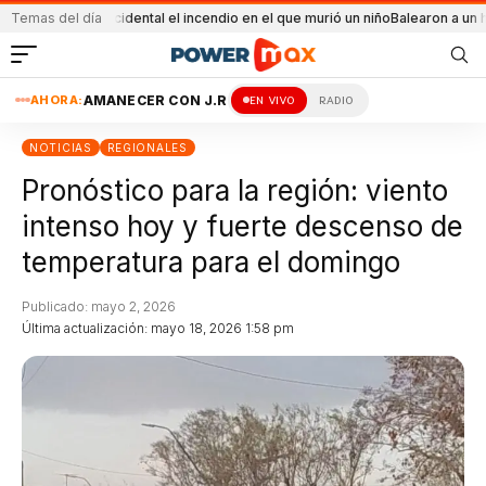
o
Fue accidental el incendio en el que murió un niño
Temas del día
Balearon a un hombre en u
AHORA:
AMANECER CON J.R
EN VIVO
RADIO
NOTICIAS
REGIONALES
Pronóstico para la región: viento
intenso hoy y fuerte descenso de
temperatura para el domingo
Publicado: mayo 2, 2026
Última actualización: mayo 18, 2026 1:58 pm