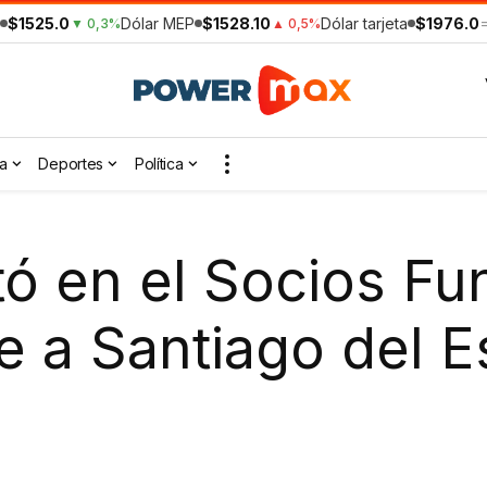
$1525.0
Dólar MEP
$1528.10
Dólar tarjeta
$1976.0
▼ 0,3%
▲ 0,5%
a
Deportes
Política
 en el Socios Fu
e a Santiago del E