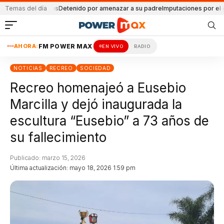
americanos
Temas del día
Detenido por amenazar a su padre
Imputaciones por el geriátrico 
AHORA:
FM POWER MAX
EN VIVO
RADIO
NOTICIAS
RECREO
SOCIEDAD
Recreo homenajeó a Eusebio
Marcilla y dejó inaugurada la
escultura “Eusebio” a 73 años de
su fallecimiento
Publicado: marzo 15, 2026
Última actualización: mayo 18, 2026 1:59 pm