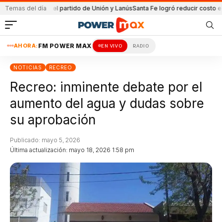
enida en el partido de Unión y Lanús
Temas del día
Santa Fe logró reducir costo equipami
AHORA:
FM POWER MAX
EN VIVO
RADIO
NOTICIAS
RECREO
Recreo: inminente debate por el
aumento del agua y dudas sobre
su aprobación
Publicado: mayo 5, 2026
Última actualización: mayo 18, 2026 1:58 pm