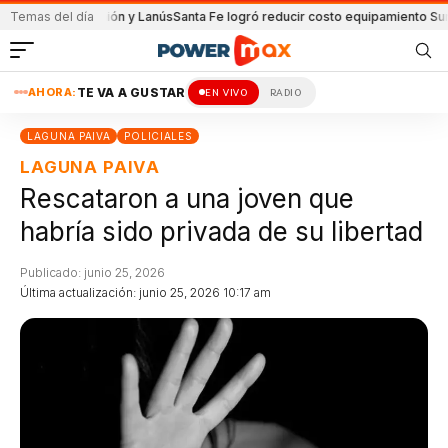
ido de Unión y Lanús
Temas del día
Santa Fe logró reducir costo equipamiento Suramerica
AHORA:
TE VA A GUSTAR
EN VIVO
RADIO
LAGUNA PAIVA
POLICIALES
LAGUNA PAIVA
Rescataron a una joven que
habría sido privada de su libertad
Publicado: junio 25, 2026
Última actualización: junio 25, 2026 10:17 am