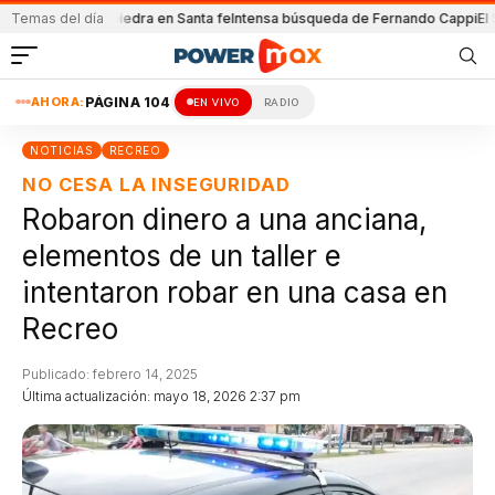
da con una piedra en Santa fe
Temas del día
Intensa búsqueda de Fernando Cappi
El Senad
AHORA:
PÁGINA 104
EN VIVO
RADIO
NOTICIAS
RECREO
NO CESA LA INSEGURIDAD
Robaron dinero a una anciana,
elementos de un taller e
intentaron robar en una casa en
Recreo
Publicado: febrero 14, 2025
Última actualización: mayo 18, 2026 2:37 pm