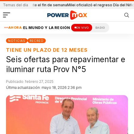
 durante el fin de semana
Temas del día
Milei oficializó el regreso Día del Niño
Condenada 
AHORA:
EL MUNDO Y LA REGIÓN
EN VIVO
RADIO
NOTICIAS
RECREO
TIENE UN PLAZO DE 12 MESES
Seis ofertas para repavimentar e
iluminar ruta Prov N°5
Publicado: febrero 27, 2025
Última actualización: mayo 18, 2026 2:36 pm