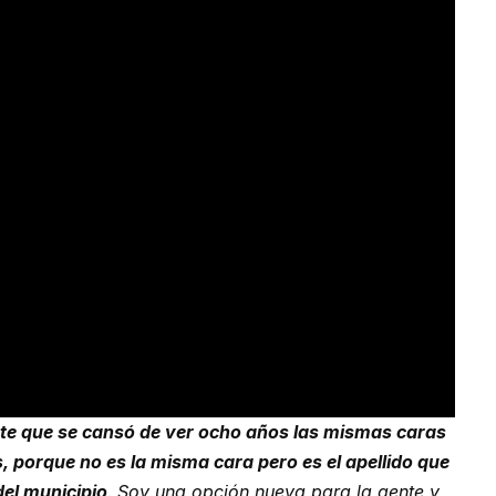
nte que se cansó de ver ocho años las mismas caras
s, porque no es la misma cara pero es el apellido que
el municipio
.
Soy una opción nueva para la gente y