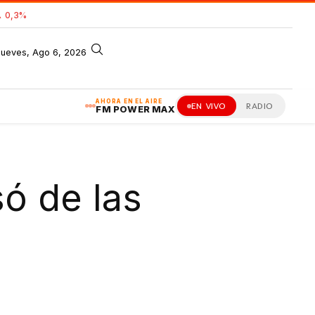
 0,3%
jueves, Ago 6, 2026
AHORA EN EL AIRE
EN VIVO
RADIO
FM POWER MAX
só de las