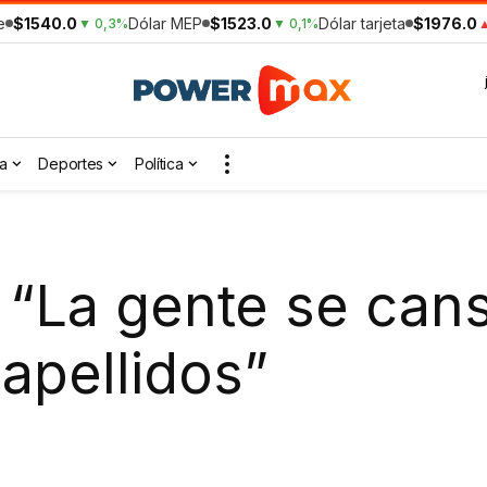
e
$1540.0
Dólar MEP
$1523.0
Dólar tarjeta
$1976.0
▼ 0,3%
▼ 0,1%
▲
a
Deportes
Política
: “La gente se can
apellidos”