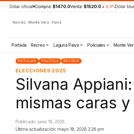
Dólar oficial
Compra:
$1470.0
Venta:
$1520.0
Dólar blu
▲ 0,3%
Recreo · Monte Vera · Paiva
Portada
Recreo
Laguna Paiva
Policiales
Monte Ver
NOTICIAS
POLÍTICA
RECREO
ELECCIONES 2025
Silvana Appiani
mismas caras y 
Publicado: junio 19, 2025
Última actualización: mayo 18, 2026 2:26 pm