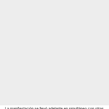
La manifestación se llevó adelante en simultáneo con otras