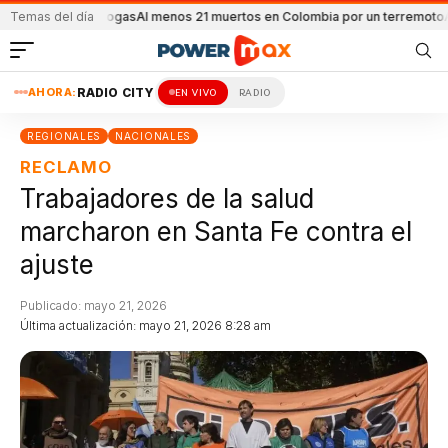
tro de drogas
Temas del día
Al menos 21 muertos en Colombia por un terremoto
Adorni de
AHORA:
RADIO CITY
EN VIVO
RADIO
REGIONALES
NACIONALES
RECLAMO
Trabajadores de la salud
marcharon en Santa Fe contra el
ajuste
Publicado: mayo 21, 2026
Última actualización: mayo 21, 2026 8:28 am