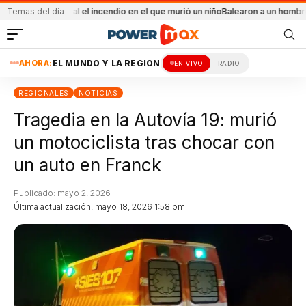
ccidental el incendio en el que murió un niño
Temas del día
Balearon a un hombre en un conf
AHORA:
EL MUNDO Y LA REGIÓN
EN VIVO
RADIO
REGIONALES
NOTICIAS
Tragedia en la Autovía 19: murió
un motociclista tras chocar con
un auto en Franck
Publicado: mayo 2, 2026
Última actualización: mayo 18, 2026 1:58 pm