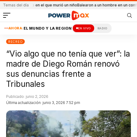
endio en el que murió un niño
Temas del día
Balearon a un hombre en un conflicto familiar
Má
AHORA:
EL MUNDO Y LA REGIÓN
EN VIVO
RADIO
RECREO
“Vio algo que no tenía que ver”: la
madre de Diego Román renovó
sus denuncias frente a
Tribunales
Publicado: junio 2, 2026
Última actualización: junio 3, 2026 7:52 pm