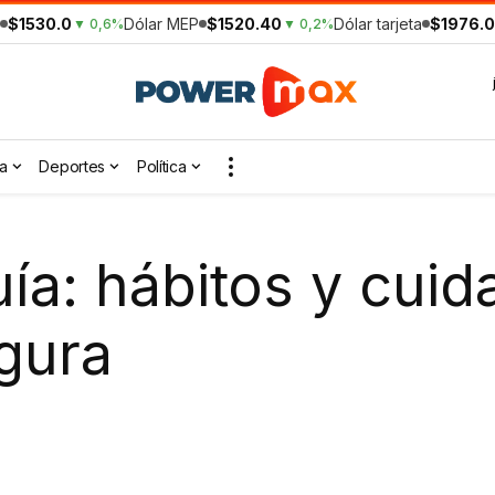
$1530.0
Dólar MEP
$1520.40
Dólar tarjeta
$1976.0
▼ 0,6%
▼ 0,2%
a
Deportes
Política
uía: hábitos y cui
gura