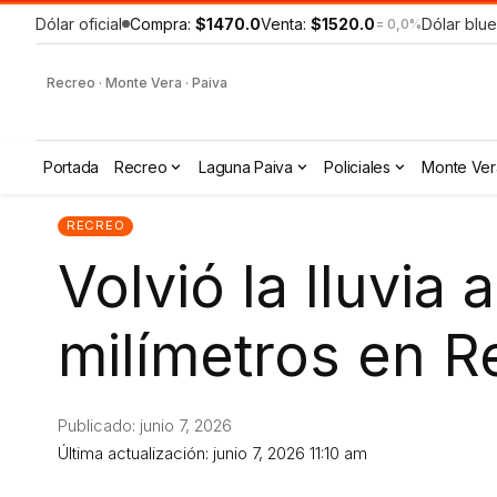
Dólar oficial
Compra:
$1470.0
Venta:
$1520.0
Dólar blue
= 0,0%
Recreo · Monte Vera · Paiva
Portada
Recreo
Laguna Paiva
Policiales
Monte Ver
RECREO
Volvió la lluvia
milímetros en R
Publicado: junio 7, 2026
Última actualización: junio 7, 2026 11:10 am