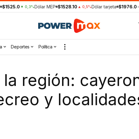
$1525.0
Dólar MEP
$1528.10
Dólar tarjeta
$1976.0
▼ 0,3%
▲ 0,5%
a
Deportes
Política
 a la región: cayer
ecreo y localidade