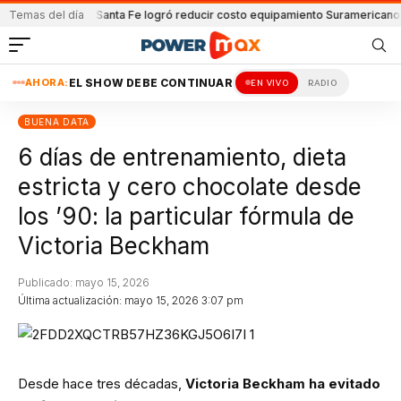
 y Lanús
Temas del día
Santa Fe logró reducir costo equipamiento Suramericanos
Detenido
AHORA:
EL SHOW DEBE CONTINUAR
EN VIVO
RADIO
BUENA DATA
6 días de entrenamiento, dieta
estricta y cero chocolate desde
los ’90: la particular fórmula de
Victoria Beckham
Publicado: mayo 15, 2026
Última actualización: mayo 15, 2026 3:07 pm
Desde hace tres décadas,
Victoria Beckham
ha evitado