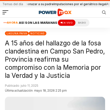
do por amenazar a su padre
Temas del día
Imputaciones por el geriátrico ilegal
Atacada co
AHORA:
ASÍ SON LAS MAÑANAS
EN VIVO
RADIO
LAGUNA PAIVA
NOTICIAS
A 15 años del hallazgo de la fosa
clandestina en Campo San Pedro,
Provincia reafirma su
compromiso con la Memoria por
la Verdad y la Justicia
Publicado: julio 11, 2025
Última actualización: mayo 18, 2026 2:25 pm