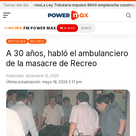
 por accidentes
Temas del día
La Ley Tributaria impulsó 8600 empleos
Se construye otra es
AHORA:
FM POWER MAX
EN VIVO
RADIO
NOTICIAS
RECREO
A 30 años, habló el ambulanciero
de la masacre de Recreo
Publicado: diciembre 12, 2025
Última actualización: mayo 18, 2026 2:17 pm