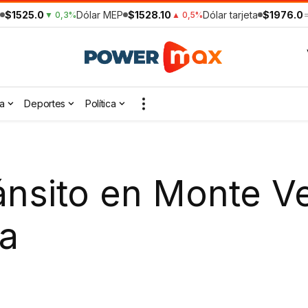
$1525.0
Dólar MEP
$1528.10
Dólar tarjeta
$1976.0
▼ 0,3%
▲ 0,5%
a
Deportes
Política
ánsito en Monte V
da