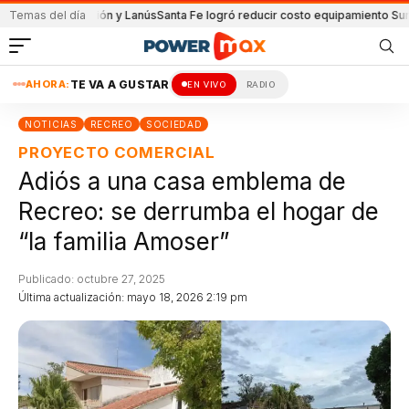
o de Unión y Lanús
Temas del día
Santa Fe logró reducir costo equipamiento Suramericano
AHORA:
TE VA A GUSTAR
EN VIVO
RADIO
NOTICIAS
RECREO
SOCIEDAD
PROYECTO COMERCIAL
Adiós a una casa emblema de
Recreo: se derrumba el hogar de
“la familia Amoser”
Publicado: octubre 27, 2025
Última actualización: mayo 18, 2026 2:19 pm