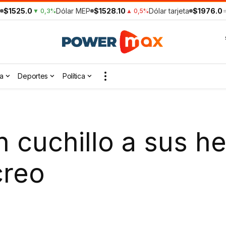
$1525.0
Dólar MEP
$1528.10
Dólar tarjeta
$1976.0
▼ 0,3%
▲ 0,5%
a
Deportes
Política
 cuchillo a sus h
creo