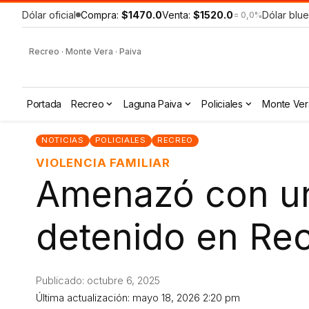
Dólar oficial
Compra:
$1470.0
Venta:
$1520.0
Dólar blue
= 0,0%
Recreo · Monte Vera · Paiva
Portada
Recreo
Laguna Paiva
Policiales
Monte Ver
NOTICIAS
POLICIALES
RECREO
VIOLENCIA FAMILIAR
Amenazó con un
detenido en Re
Publicado: octubre 6, 2025
Última actualización: mayo 18, 2026 2:20 pm