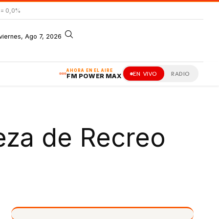
= 0,0%
viernes, Ago 7, 2026
AHORA EN EL AIRE
EN VIVO
RADIO
FM POWER MAX
eza de Recreo