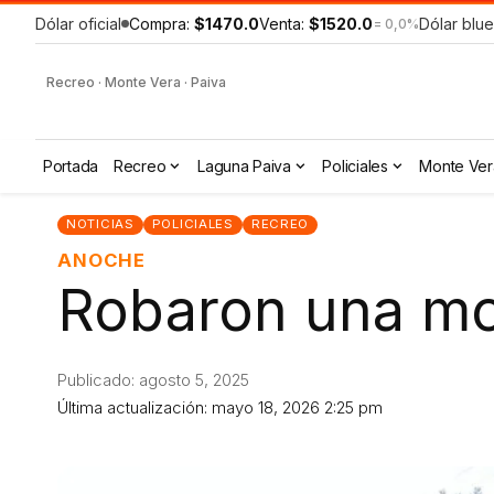
Dólar oficial
Compra:
$1470.0
Venta:
$1520.0
Dólar blue
= 0,0%
Recreo · Monte Vera · Paiva
Portada
Recreo
Laguna Paiva
Policiales
Monte Ver
NOTICIAS
POLICIALES
RECREO
ANOCHE
Robaron una mo
Publicado: agosto 5, 2025
Última actualización: mayo 18, 2026 2:25 pm