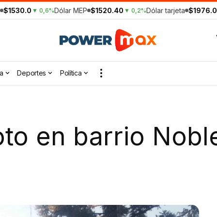
$1530.0
Dólar MEP
$1520.40
Dólar tarjeta
$1976.0
▼ 0,6%
▼ 0,2%
a
Deportes
Política
to en barrio Nobl