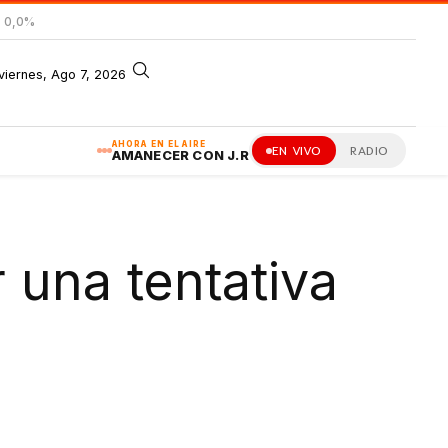
= 0,0%
viernes, Ago 7, 2026
AHORA EN EL AIRE
EN VIVO
RADIO
AMANECER CON J.R
una tentativa