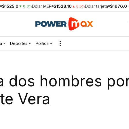
$1525.0
Dólar MEP
$1528.10
Dólar tarjeta
$1976.0
▼ 0,3%
▲ 0,5%
a
Deportes
Política
 dos hombres por 
te Vera