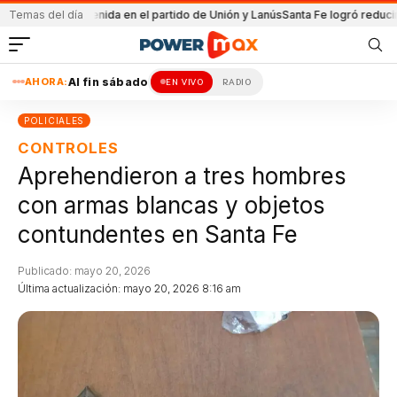
minería
Temas del día
Detenida en el partido de Unión y Lanús
Santa Fe logró reducir cost
AHORA:
Al fin sábado
EN VIVO
RADIO
POLICIALES
CONTROLES
Aprehendieron a tres hombres
con armas blancas y objetos
contundentes en Santa Fe
Publicado: mayo 20, 2026
Última actualización: mayo 20, 2026 8:16 am