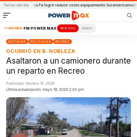
 Lanús
Temas del día
Santa Fe logró reducir costo equipamiento Suramericanos
Detenido p
AHORA:
FM POWER MAX
EN VIVO
RADIO
NOTICIAS
POLICIALES
RECREO
OCURRIÓ EN B. NOBLEZA
Asaltaron a un camionero durante
un reparto en Recreo
Publicado: febrero 15, 2026
Última actualización: mayo 18, 2026 2:00 pm