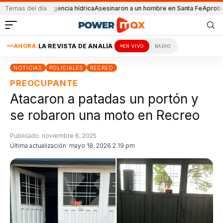
 la emergencia hídrica
Temas del día
Asesinaron a un hombre en Santa Fe
Aprobaron la le
AHORA:
LA REVISTA DE ANALÍA
EN VIVO
RADIO
NOTICIAS
POLICIALES
RECREO
PREOCUPANTE
Atacaron a patadas un portón y
se robaron una moto en Recreo
Publicado: noviembre 6, 2025
Última actualización: mayo 18, 2026 2:19 pm