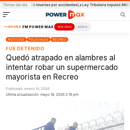
 reportaron 32 muertes por accidentes
Temas del día
La Ley Tributaria impulsó 8600 empl
AHORA:
FM POWER MAX
EN VIVO
RADIO
NOTICIAS
POLICIALES
RECREO
FUE DETENIDO
Quedó atrapado en alambres al
intentar robar un supermercado
mayorista en Recreo
Publicado: enero 14, 2026
Última actualización: mayo 18, 2026 2:16 pm