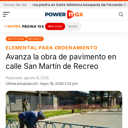
l
Atacada con una piedra en Santa fe
Temas del día
Intensa búsqueda de Fernando Cappi
E
AHORA:
PÁGINA 104
EN VIVO
RADIO
NOTICIAS
RECREO
ELEMENTAL PARA ORDENAMIENTO
Avanza la obra de pavimento en
calle San Martín de Recreo
Publicado: agosto 8, 2025
Última actualización: mayo 18, 2026 2:25 pm