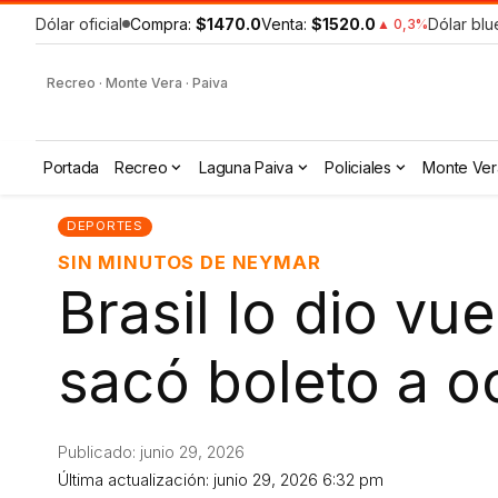
Dólar oficial
Compra:
$1470.0
Venta:
$1520.0
Dólar blu
▲ 0,3%
Recreo · Monte Vera · Paiva
Portada
Recreo
Laguna Paiva
Policiales
Monte Ver
DEPORTES
SIN MINUTOS DE NEYMAR
Brasil lo dio vu
sacó boleto a o
Publicado: junio 29, 2026
Última actualización: junio 29, 2026 6:32 pm