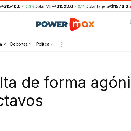
e
$1540.0
Dólar MEP
$1523.0
Dólar tarjeta
$1976.0
▼ 0,3%
▼ 0,1%
▲
a
Deportes
Política
elta de forma agón
ctavos