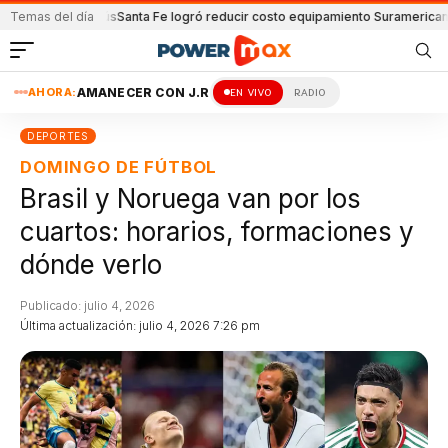
 y Lanús
Temas del día
Santa Fe logró reducir costo equipamiento Suramericanos
Detenido
AHORA:
AMANECER CON J.R
EN VIVO
RADIO
DEPORTES
DOMINGO DE FÚTBOL
Brasil y Noruega van por los
cuartos: horarios, formaciones y
dónde verlo
Publicado: julio 4, 2026
Última actualización: julio 4, 2026 7:26 pm