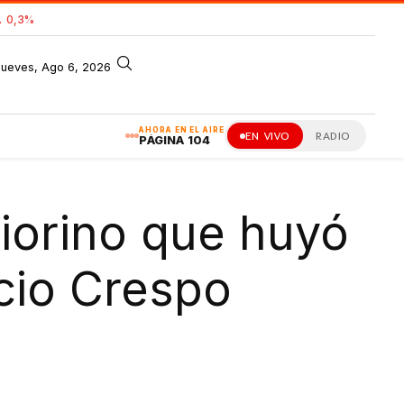
 0,3%
jueves, Ago 6, 2026
AHORA EN EL AIRE
EN VIVO
RADIO
PÁGINA 104
Fiorino que huyó
acio Crespo