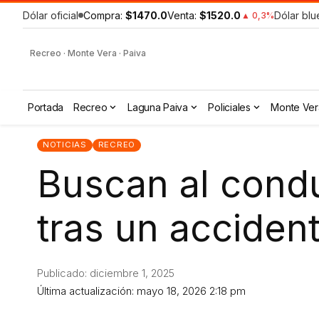
Dólar oficial
Compra:
$1470.0
Venta:
$1520.0
Dólar blu
▲ 0,3%
Recreo · Monte Vera · Paiva
Portada
Recreo
Laguna Paiva
Policiales
Monte Ver
NOTICIAS
RECREO
Buscan al condu
tras un acciden
Publicado: diciembre 1, 2025
Última actualización: mayo 18, 2026 2:18 pm