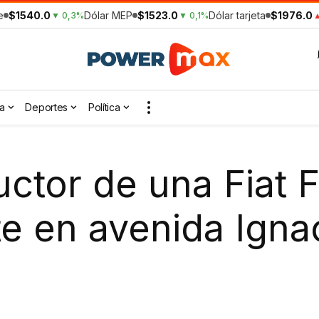
e
$1540.0
Dólar MEP
$1523.0
Dólar tarjeta
$1976.0
▼ 0,3%
▼ 0,1%
▲
a
Deportes
Política
ctor de una Fiat 
te en avenida Ign