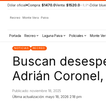
Dólar oficial
Compra:
$1470.0
Venta:
$1520.0
Dólar blue
= 0,0%
Recreo · Monte Vera · Paiva
Portada
Recreo
Laguna Paiva
Policiales
Monte Ver
NOTICIAS
RECREO
Buscan desespe
Adrián Coronel,
Publicado: noviembre 18, 2025
Última actualización: mayo 18, 2026 2:18 pm