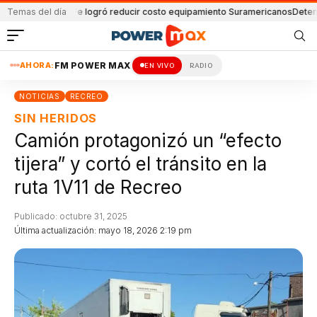
nús
Temas del día
Santa Fe logró reducir costo equipamiento Suramericanos
Detenido por 
AHORA:
FM POWER MAX
EN VIVO
RADIO
NOTICIAS
RECREO
SIN HERIDOS
Camión protagonizó un “efecto
tijera” y cortó el tránsito en la
ruta 1V11 de Recreo
Publicado: octubre 31, 2025
Última actualización: mayo 18, 2026 2:19 pm