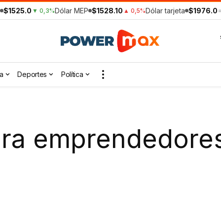
$1525.0
Dólar MEP
$1528.10
Dólar tarjeta
$1976.0
▼ 0,3%
▲ 0,5%
a
Deportes
Política
ara emprendedores