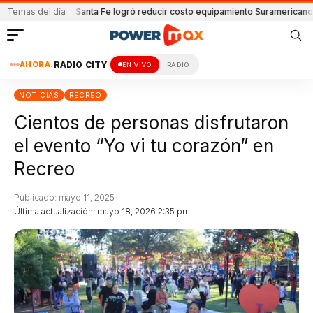
n y Lanús
Temas del día
Santa Fe logró reducir costo equipamiento Suramericanos
Detenid
AHORA:
RADIO CITY
EN VIVO
RADIO
NOTICIAS
RECREO
Cientos de personas disfrutaron
el evento “Yo vi tu corazón” en
Recreo
Publicado: mayo 11, 2025
Última actualización: mayo 18, 2026 2:35 pm