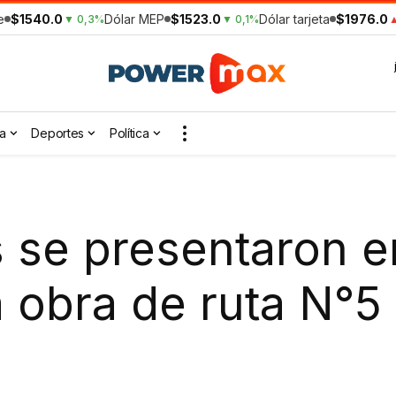
e
$1540.0
Dólar MEP
$1523.0
Dólar tarjeta
$1976.0
▼ 0,3%
▼ 0,1%
▲
a
Deportes
Política
 se presentaron e
la obra de ruta N°5