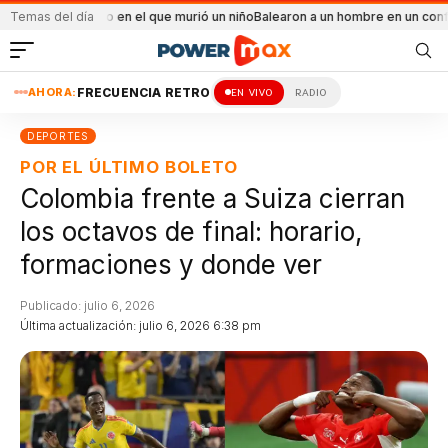
cendio en el que murió un niño
Temas del día
Balearon a un hombre en un conflicto familiar
M
AHORA:
FRECUENCIA RETRO
EN VIVO
RADIO
DEPORTES
POR EL ÚLTIMO BOLETO
Colombia frente a Suiza cierran
los octavos de final: horario,
formaciones y donde ver
Publicado: julio 6, 2026
Última actualización: julio 6, 2026 6:38 pm