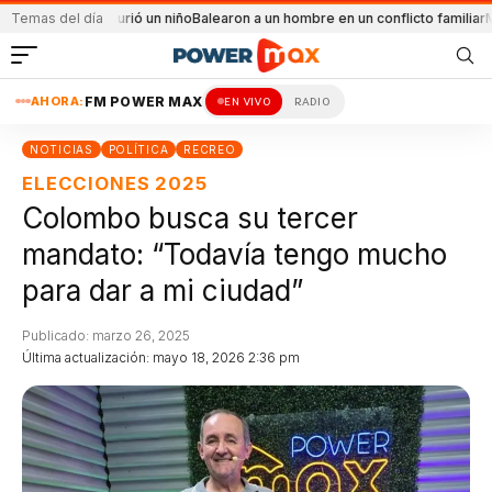
l que murió un niño
Temas del día
Balearon a un hombre en un conflicto familiar
Más del 95% 
AHORA:
FM POWER MAX
EN VIVO
RADIO
NOTICIAS
POLÍTICA
RECREO
ELECCIONES 2025
Colombo busca su tercer
mandato: “Todavía tengo mucho
para dar a mi ciudad”
Publicado: marzo 26, 2025
Última actualización: mayo 18, 2026 2:36 pm