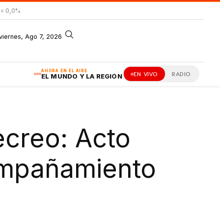
= 0,0%
viernes, Ago 7, 2026
AHORA EN EL AIRE
EN VIVO
RADIO
EL MUNDO Y LA REGIÓN
creo: Acto
compañamiento