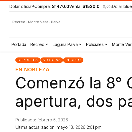
Dólar oficial
Compra:
$1470.0
Venta:
$1520.0
Dólar blue
= 0,0%
Recreo · Monte Vera · Paiva
Portada
Recreo
Laguna Paiva
Policiales
Monte Ver
DEPORTES
NOTICIAS
RECREO
EN NOBLEZA
Comenzó la 8° 
apertura, dos 
Publicado: febrero 5, 2026
Última actualización: mayo 18, 2026 2:01 pm