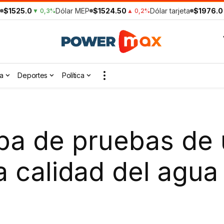
$1525.0
Dólar MEP
$1524.50
Dólar tarjeta
$1976.0
▼ 0,3%
▲ 0,2%
a
Deportes
Política
pa de pruebas de 
a calidad del agu