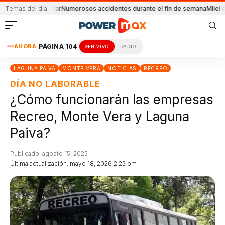
ma familiar
Temas del día
Numerosos accidentes durante el fin de semana
Milei oficializó
AHORA:
PÁGINA 104
EN VIVO
RADIO
LAGUNA PAIVA
MONTE VERA
NOTICIAS
RECREO
DÍA NO LABORABLE
¿Cómo funcionarán las empresas
Recreo, Monte Vera y Laguna
Paiva?
Publicado: agosto 15, 2025
Última actualización: mayo 18, 2026 2:25 pm