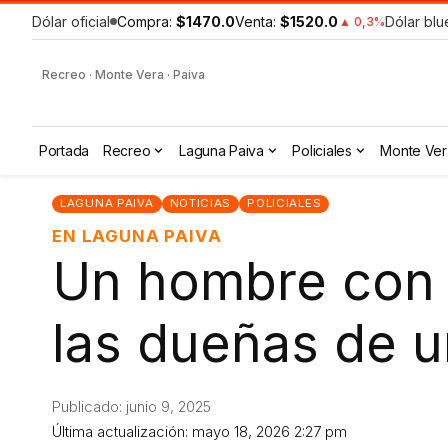
Dólar oficial
Compra:
$1470.0
Venta:
$1520.0
Dólar blu
▲ 0,3%
Recreo · Monte Vera · Paiva
Portada
Recreo
Laguna Paiva
Policiales
Monte Ver
LAGUNA PAIVA
NOTICIAS
POLICIALES
EN LAGUNA PAIVA
Un hombre con 
las dueñas de u
Publicado: junio 9, 2025
Última actualización: mayo 18, 2026 2:27 pm