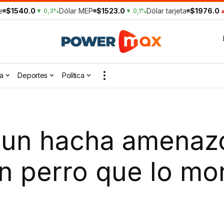
e
$1540.0
Dólar MEP
$1523.0
Dólar tarjeta
$1976.0
▼ 0,3%
▼ 0,1%
▲
a
Deportes
Política
un hacha amenazó
n perro que lo mo