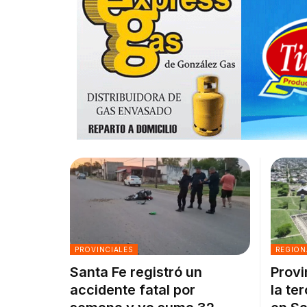
PROVINCIALES
REGION
Santa Fe registró un
Provi
accidente fatal por
la te