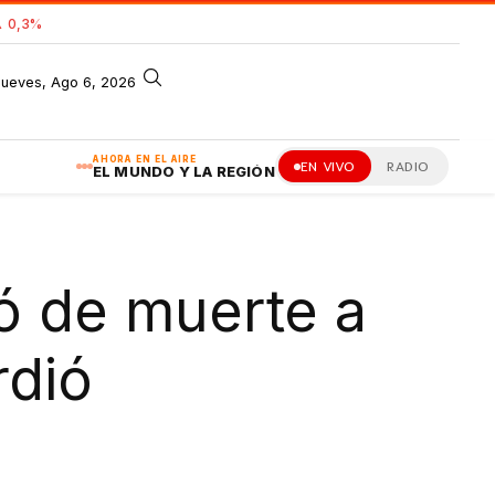
 0,3%
jueves, Ago 6, 2026
AHORA EN EL AIRE
EN VIVO
RADIO
EL MUNDO Y LA REGIÓN
 de muerte a
rdió