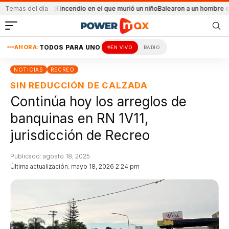
idental el incendio en el que murió un niño
Temas del día
Balearon a un hombre en un confli
AHORA:
TODOS PARA UNO
EN VIVO
RADIO
NOTICIAS
RECREO
SIN REDUCCIÓN DE CALZADA
Continúa hoy los arreglos de
banquinas en RN 1V11,
jurisdicción de Recreo
Publicado: agosto 18, 2025
Última actualización: mayo 18, 2026 2:24 pm