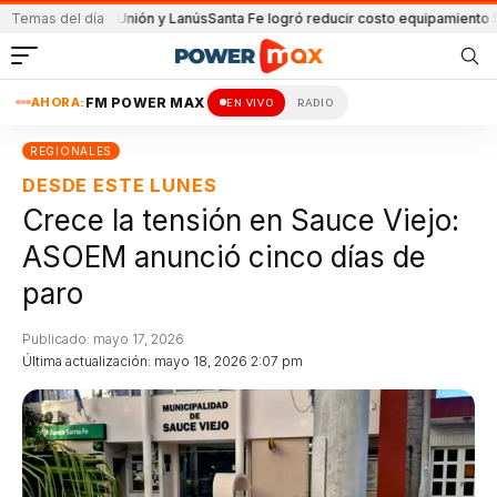
tido de Unión y Lanús
Temas del día
Santa Fe logró reducir costo equipamiento Surameric
AHORA:
FM POWER MAX
EN VIVO
RADIO
REGIONALES
DESDE ESTE LUNES
Crece la tensión en Sauce Viejo:
ASOEM anunció cinco días de
paro
Publicado: mayo 17, 2026
Última actualización: mayo 18, 2026 2:07 pm