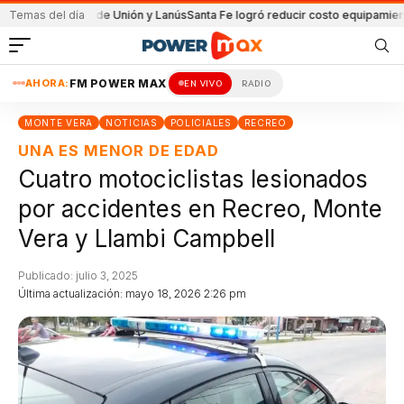
 partido de Unión y Lanús
Temas del día
Santa Fe logró reducir costo equipamiento Suram
AHORA:
FM POWER MAX
EN VIVO
RADIO
MONTE VERA
NOTICIAS
POLICIALES
RECREO
UNA ES MENOR DE EDAD
Cuatro motociclistas lesionados
por accidentes en Recreo, Monte
Vera y Llambi Campbell
Publicado: julio 3, 2025
Última actualización: mayo 18, 2026 2:26 pm