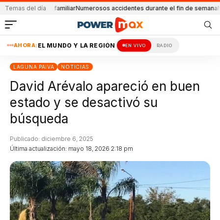
problema familiar
Temas del día
Numerosos accidentes durante el fin de semana
Milei ofic
AHORA:
EL MUNDO Y LA REGIÓN
EN VIVO
RADIO
LAGUNA PAIVA
NOTICIAS
David Arévalo apareció en buen
estado y se desactivó su
búsqueda
Publicado: diciembre 6, 2025
Última actualización: mayo 18, 2026 2:18 pm