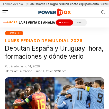
Unión y Lanús
Temas del día
Santa Fe logró reducir costo equipamiento Suramericanos
Det
AHORA:
LA REVISTA DE ANALÍA
EN VIVO
RADIO
DEPORTES
LUNES FERIADO DE MUNDIAL 2026
Debutan España y Uruguay: hora,
formaciones y dónde verlo
Publicado: junio 14, 2026
Última actualización: junio 14, 2026 10:01 pm