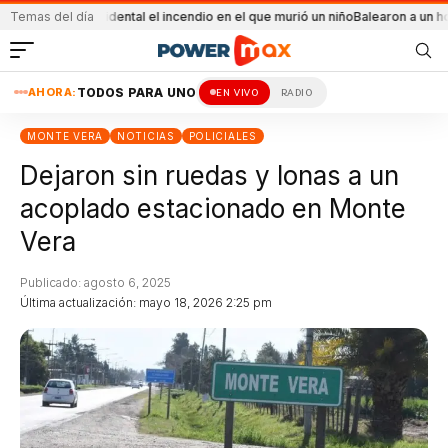
o
Fue accidental el incendio en el que murió un niño
Temas del día
Balearon a un hombre en u
AHORA:
TODOS PARA UNO
EN VIVO
RADIO
MONTE VERA
NOTICIAS
POLICIALES
Dejaron sin ruedas y lonas a un
acoplado estacionado en Monte
Vera
Publicado: agosto 6, 2025
Última actualización: mayo 18, 2026 2:25 pm